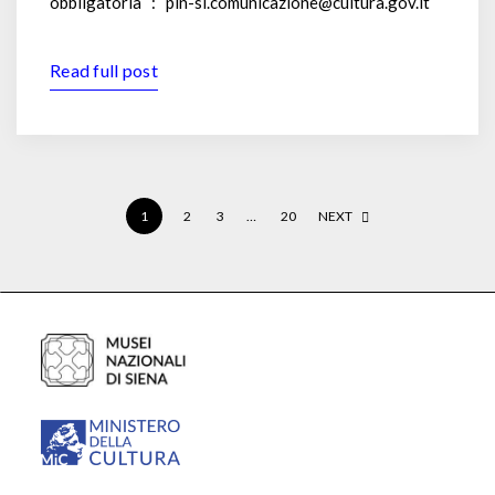
obbligatoria : pin-si.comunicazione@cultura.gov.it
Read full post
1
2
3
…
20
NEXT