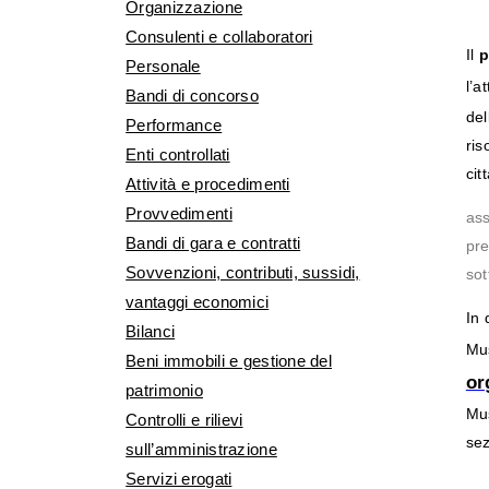
Organizzazione
Consulenti e collaboratori
Il
p
Personale
l’a
Bandi di concorso
del
Performance
ris
Enti controllati
cit
Attività e procedimenti
Provvedimenti
ass
Bandi di gara e contratti
pre
Sovvenzioni, contributi, sussidi,
sot
vantaggi economici
In 
Bilanci
Mus
Beni immobili e gestione del
or
patrimonio
Mus
Controlli e rilievi
sez
sull’amministrazione
Servizi erogati