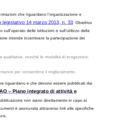
nformazioni che riguardano l’organizzazione e
 legislativo 14 marzo 2013, n. 33
. Obiettivo
sull’operato delle istituzioni e sull’utilizzo delle
zione intende incentivare la partecipazione dei
e e qualitative, nonché le modalità di erogazione;
formance per consentirne il miglioramento.
 che riguardano e che devono essere pubblicati dai
AO – Piano integrato di attività e
pubblicazione non siano direttamente in capo ai
ocumenti è assicurata attraverso link alle specifiche
tura.