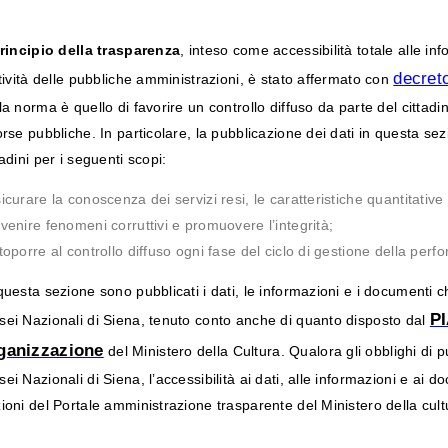
rincipio della trasparenza
, inteso come accessibilità totale alle i
decreto
ttività delle pubbliche amministrazioni, è stato affermato con
la norma è quello di favorire un controllo diffuso da parte del cittadino 
orse pubbliche. In particolare, la pubblicazione dei dati in questa se
tadini per i seguenti scopi:
icurare la conoscenza dei servizi resi, le caratteristiche quantitativ
venire fenomeni corruttivi e promuovere l’integrità;
toporre al controllo diffuso ogni fase del ciclo di gestione della per
questa sezione sono pubblicati i dati, le informazioni e i documenti
PI
ei Nazionali di Siena, tenuto conto anche di quanto disposto dal
ganizzazione
del Ministero della Cultura. Qualora gli obblighi di 
ei Nazionali di Siena, l’accessibilità ai dati, alle informazioni e ai d
ioni del Portale amministrazione trasparente del Ministero della cul